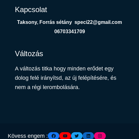
Kapcsolat
Taksony, Forrás sétány
speci22@gmail.com
06703341709
Változás
A változás titka hogy minden erődet egy
dolog felé irányítsd, az új felépítésére, és
nem a régi lerombolására.
Facebook
YouTube
Twitter
LinkedIn
Instagram
Kövess engem :